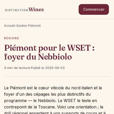
Wines
Commencer
DISTINCTION
Accueil
›
Guides
›
Piémont
RÉGIONS
Piémont pour le WSET :
foyer du Nebbiolo
4 min de lecture
·
Publié le 2026-06-03
Le Piémont est le cœur viticole du nord italien et le
foyer d'un des cépages les plus distinctifs du
programme — le Nebbiolo. Le WSET le teste en
contrepoint de la Toscane. Voici une orientation ; le
drill régional appartient à vos supports de cours et à