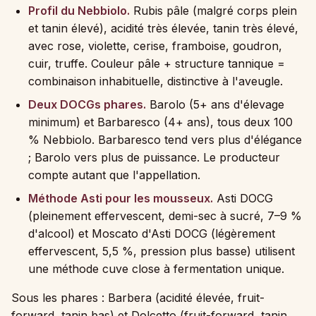
Profil du Nebbiolo.
Rubis pâle (malgré corps plein
et tanin élevé), acidité très élevée, tanin très élevé,
avec rose, violette, cerise, framboise, goudron,
cuir, truffe. Couleur pâle + structure tannique =
combinaison inhabituelle, distinctive à l'aveugle.
Deux DOCGs phares.
Barolo (5+ ans d'élevage
minimum) et Barbaresco (4+ ans), tous deux 100
% Nebbiolo. Barbaresco tend vers plus d'élégance
; Barolo vers plus de puissance. Le producteur
compte autant que l'appellation.
Méthode Asti pour les mousseux.
Asti DOCG
(pleinement effervescent, demi-sec à sucré, 7–9 %
d'alcool) et Moscato d'Asti DOCG (légèrement
effervescent, 5,5 %, pression plus basse) utilisent
une méthode cuve close à fermentation unique.
Sous les phares : Barbera (acidité élevée, fruit-
forward, tanin bas) et Dolcetto (fruit-forward, tanin