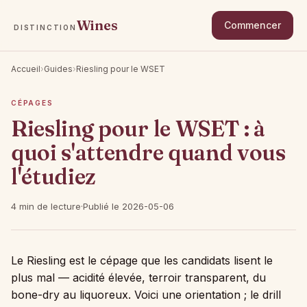
Wines
Commencer
DISTINCTION
Accueil
›
Guides
›
Riesling pour le WSET
CÉPAGES
Riesling pour le WSET : à
quoi s'attendre quand vous
l'étudiez
4 min de lecture
·
Publié le 2026-05-06
Le Riesling est le cépage que les candidats lisent le
plus mal — acidité élevée, terroir transparent, du
bone-dry au liquoreux. Voici une orientation ; le drill