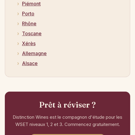
Piémont
Porto
Rhône
Toscane
Xérès
Allemagne
Alsace
Prêt à réviser ?
Distinction Wines est le compagnon d'étude pour les
WSET niveaux 1, 2 et 3. Commencez gratuitement.