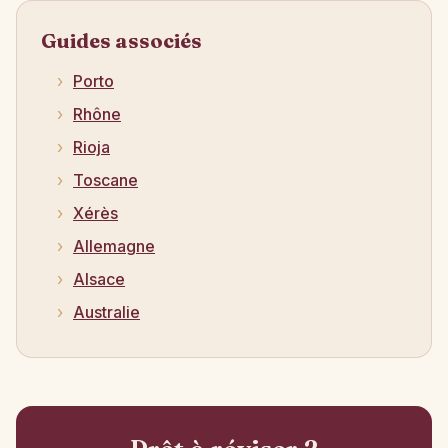
Guides associés
Porto
Rhône
Rioja
Toscane
Xérès
Allemagne
Alsace
Australie